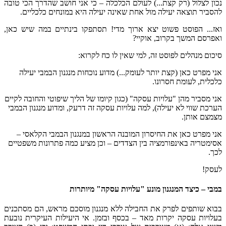
נכון לצלול (רק קצת...) לעולם הכלכלה – כי אני חושב שהדרך הכי טובה
להסביר תוצאה יעילה מול אחת שאינה יעילה היא במונחים כלכליים.
ואז... הפוסט פשוט יצא ארוך מדי! תסתפקו בינתיים במה שיש כאן,
ואפרסם המשך בקרוב, אוקיי?
סיכום מנהלים לפוסט זה, למי שאין לו כח לקרוא:
אני מפרט כאן (קצת יותר לעומק...) מדוע נוכחות מנגנון הבמבי יעילה
כלכלית, לעומת חסרונו.
אני מסביר מהן "עלויות עסקה" (כגון קיומו של הליך שיפוטי והחובה לקיים
הערכת שווי לא יעילה), למה עלויות עסקה זה דרעק, ומדוע מנגנון הבמבי
מצמצם אותן.
אני מפרט כאן את החיסרון המובנה הראשון במנגנון הבמבי הקלאסי –
אסימטריה באינפורמציה בין הצדדים – וכן מציע כמה פתרונות משפטיים
לכך.
לעסק!
במבי – כיצד המנגנון מונע "עלויות עסקה" מיותרות
בבוא שותפים לפרק את החבילה ללא מנגנון מוסכם מראש, הם מסתכנים
בעלויות עסקה יקרות מאד – בכסף ובזמן. אי היעילות העיקרית נובעת