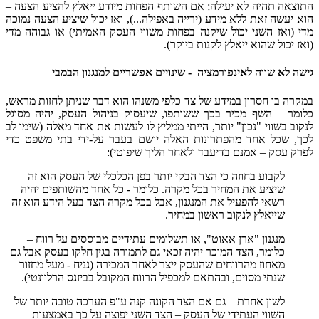
התוצאה תהיה לא יעילה; אם השותף הפחות מיודע ייאלץ להציע הצעה –
הוא יעשה זאת ללא מידע (ירייה באפילה...), ואז יכול שיציע הצעה נמוכה
מדי (ואז השני יכול שיקנה בפחות משווי העסק האמיתי) או גבוהה מדי
(ואז יכול שהוא ייאלץ לקנות ביוקר).
גישה לא שווה לאינפורמציה - שינויים אפשריים למנגנון הבמבי
במקרה בו חסרון במידע של צד כלפי משנהו הוא דבר שניתן לחזות מראש,
כלומר – השף מכיר בכך ששותפו, שיעסוק בניהול העסק, יהיה מסוגל
לנקוב בשווי "נכון" יותר, הייתי ממליץ לו לעשות את אחד מאלה (שימו לב
לכך, שכל אחד מהפתרונות האלה יושם בעבר על-ידי בתי משפט כדי
לפרק עסק – אמנם בדיעבד ולאחר הליך שיפוטי):
לקבוע בחוזה כי הצד הבקי יותר בפן הכלכלי של העסק הוא זה
שיציע את המחיר בכל מקרה. כלומר - כל אחד מהשותפים יהיה
רשאי להפעיל את המנגנון, אבל בכל מקרה הצד בעל הידע הוא זה
שייאלץ לנקוב ראשון במחיר.
מנגנון "ארן אאוט", או תשלומים עתידיים מבוססים על רווח –
כלומר, הצד המוכר יהיה זכאי גם לתמורה בגין חלקו בעסק אבל גם
מאחוז מהרווחים שהעסק ייצר לאחר המכירה (נניח - מעל מחזור
שנתי מסוים, ובהתאם למכפיל הרווח המקובל בביזנס הרלוונטי).
לשון אחרת – גם אם הצד הקונה קנה ע"פ הערכה טובה יותר של
השווי העתידי של העסק – הצד השני יפוצה על כך באמצעות