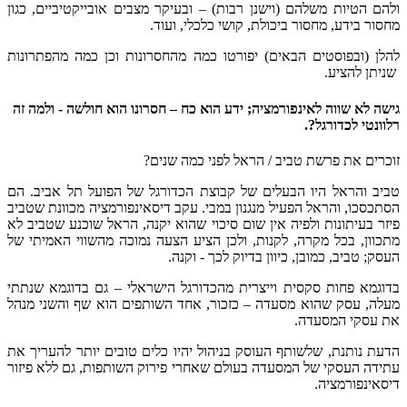
ולהם הטיות משלהם (וישנן רבות) – ובעיקר מצבים אובייקטיביים, כגון
מחסור בידע, מחסור ביכולת, קושי כלכלי, ועוד.
להלן (ובפוסטים הבאים) יפורטו כמה מהחסרונות וכן כמה מהפתרונות
שניתן להציע.
גישה לא שווה לאינפורמציה; ידע הוא כח – חסרונו הוא חולשה - ולמה זה
רלוונטי לכדורגל?.
זוכרים את פרשת טביב / הראל לפני כמה שנים?
טביב והראל היו הבעלים של קבוצת הכדורגל של הפועל תל אביב. הם
הסתכסכו, והראל הפעיל מנגנון במבי. עקב דיסאינפורמציה מכוונת שטביב
פיזר בעיתונות ולפיה אין שום סיכוי שהוא יקנה, הראל שוכנע שטביב לא
מתכוון, בכל מקרה, לקנות, ולכן הציע הצעה נמוכה מהשווי האמיתי של
העסק; טביב, כמובן, כיוון בדיוק לכך - וקנה.
בדוגמא פחות סקסית וייצרית מהכדורגל הישראלי – גם בדוגמא שנתתי
מעלה, עסק שהוא מסעדה – כזכור, אחד השותפים הוא שף והשני מנהל
את עסקי המסעדה.
הדעת נותנת, שלשותף העוסק בניהול יהיו כלים טובים יותר להעריך את
עתידה העסקי של המסעדה בעולם שאחרי פירוק השותפות, גם ללא פיזור
דיסאינפורמציה.