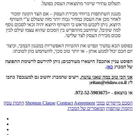
תשלום עתידי שייגזר מתוצאות העסק בפועל.
מנגנון השתתפות ברווחי מכירת העסק – אם הצד הקונה ימכור
לאחר מכן את העסק במחיר גבוה יותר מזה ששולם ע"י השותף
היוצא, ניתן לקבוע מראש כי השותף היוצא יהיה זכאי לסכום נוסף
למה שקיבל, שיחושב מההפרש בין הסכום שהוא עצמו שילם לבין
סכום מכירת העסק לצד שלישי.
בפוסט הבא נמשיך ונפרט את ההטיות האפשריות במנגנון הבמבי, וכיצד
יזם חכם יכול למנוע אותן - או יותר טוב מכך, להשתמש בהן לטובתו.
הפוסט עניין אתכם? הישארו מעודכנים; ניתן להירשם לרשימת התפוצה
של המברג
כאן
.
אני הכי טוב במה שאני עושה.
רוצים שהמברג יחשוב גם למענכם? כתבו
לי: eitan@eislaw.co.il;
או בווצאפ - +972-52-5903675.
הסכם מייסדים
במבי
Agreement
Contract
Shotgun Clause
הקמת עסק
הקמת שותפות
המאמרים של המברג