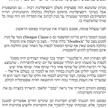
מכיוון שהנושא הזה ספציפית משלב דיסציפלינות רבות – גם המשפטית
אבל בעיקר דיסציפלינות מתחום הכלכלה (כלכלה התנהגותית; תורת
המשחקים) המחקר שעשיתי על מנת לכתוב את הסדרה הזו היה שווה כל
שניה שהשקעתי בו.
לפני שנצלול פנימה, אסכם בקצרה את שכתבתי בפוסט הראשון:
מנגנון הבמבי (ידוע בז'רגון המשפטי גם כ-Shotgun Clause) נועד על מנת
למנוע מצב של "Deadlock" בלתי פתיר – מצב בו העסק אינו מתנהל
כהלכה משום שאין אף שותף המסוגל לכפות על האחר שום החלטה והם
אינם מסוגלים להגיע להסכמות.
לפי הפתרון הזה, ה"פלונטר" ייפתר בכך שאחד הצדדים יהיה מסוגל
לכפות על משנהו קיום תהליך שבסופו של יום יביא להיפרדות – שתבוצע
על ידי רכישת חלקו של שותף אחד בידי שותף אחר. שותף אחד יציע
מחיר והשני יחליט אם לקנות במחיר הזה או למכור בו. בעולם אידיאלי –
ייחסכו עלויות עסקה, הצד שירכוש לבסוף את חלקו של הצד השני הוא זה
שמעריך את העסק במחיר גבוה יותר והתוצאה תהיה אופטימלית לכולם.
בפוסט הקודם תיארתי איך נראה "במבי" קלאסי. תיארתי בקצרה גם את
יתרונותיו וחסרונותיו.
בפוסט הזה תכננתי לפרט חסרונות וכן שינויים חוזיים אפשריים למנגנון
הבמבי. אלא, שנוכחתי שכדי להסביר את החסרונות ולהציע פתרונות יהיה