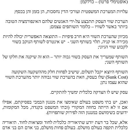
(אופטימלי פרטו) – כדלקמן:
עלויות המערכת המשפטית ועורכי הדין נחסכות, הן בזמן והן בכסף;
הערכת שווי העסק תתבצע על-ידי האנשים שלהם האינפורמציה הטובה
ביותר באשר לשוויו – כלומר השותפים עצמם;
מכיוון שהערכת השווי היא חרב פיפיות – התוצאה האפשרית יכולה להיות
מכירה או קניה, תלוי בשותף השני - יש אינטרס לשותף הנוקב בשווי
לקבוע שווי הגיוני;
השותף שמעריך את העסק בשווי גבוה יותר – הוא זה שיקנה את חלקו של
השותף השני;
השותף היוצא יקבל תשלום, שישיב לפחות חלק מההשקעה השקועה
(Sunk Cost) שלו בעסק, וזאת בהערכת שווי גבוהה יותר מהערכת השווי
שהוא עצמו נתן;
עסק שיש לו הצדקה כלכלית ימשיך להתקיים.
ואכן, יש בתי משפט בעולם שאימצו את מנגנון הבמבי בפסיקתם, אפילו
אם זו לא הייתה בחוזה המקורי (ובתי המשפט בקנדה, מכל המקומות,
ידועים בשימושם במנגנון הזה לפירוק שותפויות).
אלא, שכל בר דעת יודע שתיאוריה כלכלית לחוד ומציאות לחוד. תיאוריה
כלכלית תקפה בעולם מושלם. בעולם פחות מושלם, בני אדם הם בני אדם