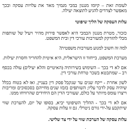
לעומת זאת – קיומו מנגנון במבי מנמיך מאד את עלויות עסקה ובכך
מאפשר לצדדים להגיע לתוצאה יעילה.
עלות העסקה של הליך שיפוטי
כזכור, מטרת מנגנון הבמבי היא לאפשר פירוק מהיר ויעיל של שותפות
מבלי להזדקק למעורבות עורכי דין ובית המשפט.
למה זה חשוב למנוע מעורבות משפטית?
מערכת המשפט, בייחוד זו הישראלית, היא איטית להחריד וחסרת יעילות.
אם לא די בכך – השימוש בשירותיה (האיטיים והלא יעילים) עולה בכסף
רב – שמתבטא בשכר טרחת עורכי דין.
לשון אחרת - ייקח שנים עד שנקבל פסק דין בעניין, ואז לא בטוח בכלל
שיהיה עסק לדבר עליו; השותפים בזבזו שנים מחייהם בסכסוכים ומריבות
וייצרו עומס מיותר על כולם, שעורכי הדין הם היחידים שהרוויחו ממנו.
אם לא די בכך - ההליך השיפוטי יביא, בסופו של יום, להערכת שווי
שיתקבע על-ידי גורם ניטרלי. גם זו עלות עסקה.
עלות עסקה של הערכת שווי על ידי צד שלישי.