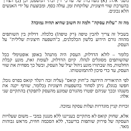
משני אלה: (א) מעורבות של עורכי דין ובתי המשפט; וכן (ב) הצורך
בהערכת שווי חיצונית, שלוקחת זמן, עולה כסף, ומבוצעת על ידי האנשים
הלא נכונים.
מה זה "עלות עסקה" ולמה זה חשוב שהיא תהיה נמוכה?
בשביל זה צריך להבין טיפה (רק טיפה!) כלכלה. דדלוק בין השותפים
מהווה גורם הידוע בלשון הכלכלנים, כ"השפעה חיצונית שלילית" על
העסק.
כלומר – לולא הדדלוק, העסק היה מתנהל באופן אופטימלי ככל
שהשותפים מסוגלים לנהלו. קיום הדדלוק, לעומת זאת, מונע קבלת
החלטות, מה שבתורו מונע ניהול יעיל של העסק, ובשל כך מפחית את שווי
העסק, עד כדי סיכון להתמוטטותו.
לפי התיאוריה הידועה כ"חוק קואס" (עליה זכה רונלד קואס בפרס נובל;
חפשו בגוגל), ניתן לסחור בהשפעות חיצוניות (כלומר, שותף יקנה את
משנהו ובכך שניהם יפטרו מהגורם שמונע מהעסק לתפקד) בהתקיים שני
אלה:
זכויות קניין מוגדרות ועלות עסקה נמוכה.
אלא, שחוק קואס לא מתקיים בענייננו ללא מנגנון במבי – משום שעלויות
העסקה של פירוק שותפות בדיעבד, ללא הסכמה חוזית, מראש גבוהות
מאד.