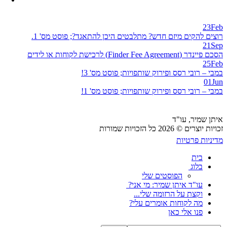
23
Feb
רוצים להקים מיזם חדש? מתלבטים היכן להתאגד?; פוסט מס' 1.
21
Sep
הסכם פיינדר (Finder Fee Agreement) לרכישת לקוחות או לידים
25
Feb
במבי – רובי רסס ופירוק שותפויות; פוסט מס' 3!
01
Jun
במבי – רובי רסס ופירוק שותפויות; פוסט מס' 1!
איתן שמיר, עו"ד
זכויות יוצרים © 2026 כל הזכויות שמורות
מדיניות פרטיות
בית
בלוג
הפוסטים שלי
עו"ד איתן שמיר: מי אני?
וקצת על הרזומה שלי...
מה לקוחות אומרים עלי?
פנו אלי כאן