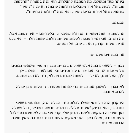
ביותר מאז ומעולם, מה המתכון להצלחה. הוא ענה בקצרה "החלטות
טובות". לכשנשאל איך מקבלים החלטות טובות הוא ענה "ניסיון".
כשהוא נשאל איך צוברים ניסיון, הוא ענה "החלטות גרועות".
הבנתם.
החלטות גרועות וטעויות הם חלק מהעניין, ובלעדיהם – אין יזמות. אבל,
וזה חשוב, אני תמיד מנסה לטעות טעויות זולות. טעות זולה – היא נכס
אדיר. טעות יקרה, היא ... טוב, על הפנים.
או, במונחים מעשיים:
נכון
- להשקיע כמה אלפי שקלים בבניית תכנון מיסויי ומשפטי נכונים
של מיזם חדש, בין אם יקרום עור וגידים ובין אם לאו – אחלה. ילך –
ילך, הצלחתם, לא ילך – לפחות למדתם מה לא, וזה לא הרג אתכם.
לא נכון
- למשכן את הבית כדי לפתוח מסעדה. זו טעות שכן יכולה
להרוג אתכם.
העיקרון הזה רלוונטי אפילו לבלוג הזה. הבלוג הזה, והפוסטים שאני
כותב בו, הוא בדיוק "טעות זולה". זו מדיה חדשה בשבילי, וכל פעולה
כאן מצריכה השקעה ולימוד. הזמן שלי יקר; אני גובה לא מעט כסף לכל
שעת עבודה, ואילו כאן - אני משקיע שעות רבות בכתיבה שאין ממנה
הכנסה מיידית.