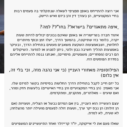
אני רוצה להתייחס באופן ספציפי לשאלה שנתקלתי בה פעמים רבות
בחיי המקצועיים, הן כעורך דין והן כיזם ואיש הייטק.
איפה מתאגדים? בישראל? בחו"ל? למה?
איגוד חברה בטריטוריה או באופן שאינם נכונים יכולים להיות טעות
יקרה, כלומר כזו שתיקונה, בהמשך הדרך, יעלו זמן וכסף מיותרים
לחלוטין, ושבאמצעות השקעת משאבים מעטים בתחילת הדרך, ובעיקר
באמצעות תהליך חשיבה נכון ולוגי, ניתן למנוע או למזער. השיקולים
הם רבים (מסחריים; משפטיים; מיסויים), ואנחנו ננסה להתייחס אליהם
בסדרת הפוסטים הזו.
הפילוסופיה מאחורי העניין (כי אני נהנה מזה, וכי בלי זה,
אין כלום)
כל יזם חייב לקבל בתחילת הדרך החלטות בסיסיות בקשר למיזם שלו.
אני מאמין (הן בחיי המקצועיים והן בחיי האישיים) בלעשות חזק ומהר,
ואם טועים – מאלתרים, מתקנים, ומתקדמים.
עצם העשייה הוא העניין, בין אם המיזם נכשל או הצליח, וטעויות (אם
הן זולות) הן נכס יקר ערך, וטעות זולה לפעמים מועילה יותר מהצלחה;
לא טעית, לא למדת.
שאלו פעם את לי אייקוקה, יו"ר קרייזלר ואחד התיעשיינים המשפיעים