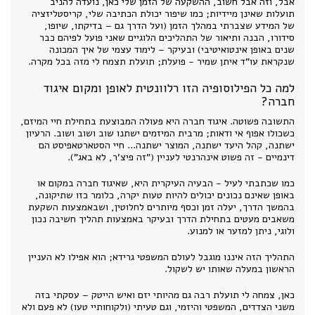
אבל, וזה אבל חשוב, ההשקעה של הזמן שלי כאן, נועדה להניב
תועלות שאינן מיידיות; כמו שיפור יכולת הכתיבה שלי, קריסטליזציה
של המידע שצברתי במהלך הזמן (ועל הדרך גם – בדיקתו, שיופו,
סידורו, הבנה ותיאור של התהליכים הלוגיים שאני פועל לפיהם כבר
שנים באופן אינטואיטיבי) ובעיקר – לימוד עצמי של איך המכונה
שנקראת עו"ד איתן שמיר - פועלת; תועלת תצמח לי מזה בכל מקרה.
למה כל הפילוסופיה הזו רלוונטית לאופן ומקום איגוד
חברה?
התשובה פשוטה. איגוד חברה היא פעולה המבוצעת בתחילת חיי המיזם,
כשכולו אפוף אי ודאות; מרבית המיזמים ישתנו שוב ושוב ושוב. הרעיון
ישתנה, קהל היעד ישתנה, המוצר ישתנה... חיי הסטארטאפיסט הם
דינמיים - זה פשוט אינהרנטי לעניין ("זה פיצ'ר, לא באג").
כמו שכתבתי לעיל - הבעיה העיקרית היא, שאיגוד חברה במקום או
באופן שאינם נכונים יכולים להיות טעות יקרה, כלומר כזו שתיקונה,
בהמשך הדרך, יעלה זמן וכסף מיותרים לחלוטין, ושבאמצעות השקעת
משאבים מעטים בתחילת הדרך ובעיקר באמצעות תהליך חשיבה נכון
ולוגי, ניתן למזער או למנוע.
התהליך הזה איננו מוגבל לעולם המשפטי גרידא; הוא אפילו לא העניין
הראשון במעלה שאותו יש לשקול.
כאן, צמחה לי תועלת רבה גם מהיותי יזם ואיש הייטק – עסקתי בזה
משני הצדדים, המשפטי והיזמי, וגם טעיתי (ולקוחותיי טעו) לא פעם ולא