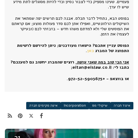
פעמיים. טעינו מספיק כדי לצבור נסיון וכדי להיות מסוגלים לתת מידע
שיש לו ערך.
בפוסט הבא, נתחיל לדבר תכלס. אבנה לכם תרשים יפה שמתאר את
השיקולים הרלוונטיים, ואפילו אתן לכם סדר פעולות מוצע; אם קראתם
את הפוסטים שלי ולא למדתם משהו חדש – בזבזתי לכם (ובעיקר
לעצמי) את הזמן.
הפוסט עניין אתכם? הישארו מעודכנים; ניתן להירשם לרשימת
התפוצה של המברג
כאן
.
אני הכי טוב במה שאני עושה.
רוצים שהמברג יחשוב גם למענכם?
כתבו לי: eitan@eislaw.co.il;
או בווצאפ - +972-52-5903675.
איגוד חברה
שיקולי מס
Incorporation
איפה מקימים חברה
21