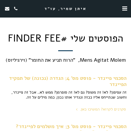
איתן שמיר, עו"ד
הפוסטים שלי #FINDER FEE
Mens Agitat Molem,  "הרוח תניע את החומר" (וירגיליוס)
הסכמי פיינדר - פוסט מס' 4; הגדרה (נכונה) של תפקיד
הפיינדר
זה עפיפון? לא! זה מטוס? גם לא! זה סופרמן? ממש לא.. אבל זה פיינדר,
וחשוב שנתייחס אליו ככזה ונגדיר אותו נכון; כמה מילים על זה.
סקרנים לקרוא? המשיכו כאן.
הסכמי פיינדר - פוסט מס' 3; איך משלמים לפיינדר?